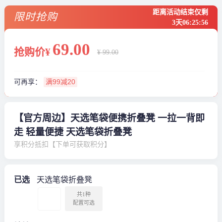
距离活动结束仅剩
限时抢购
3天
06
:
25
:
56
69
.00
抢购价¥
¥ 99.00
可再享：
满99减20
【官方周边】天选笔袋便携折叠凳 一拉一背即
走 轻量便捷 天选笔袋折叠凳
享积分抵扣【下单可获取积分】
已选
天选笔袋折叠凳
共1种
配置可选