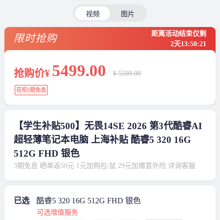
视频
图片
距离活动结束仅剩
限时抢购
2天
13
:
50
:
20
5499
.00
抢购价¥
¥ 5599.00
花呗3期免息
【学生补贴500】无畏14SE 2026 第3代酷睿AI
超轻薄笔记本电脑 上海补贴 酷睿5 320 16G
512G FHD 银色
3期免息 晒单返50元 1元加购包/鼠 29元加赠意外险 详询客服
已选
酷睿5 320 16G 512G FHD 银色
可选增值服务