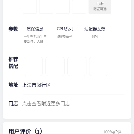
共4种
配置可选
参数
质保信息
CPU系列
适配器瓦数
一年整机两年主
酷睿5系列
48W
要部件，大陆地
区保修
推荐
搭配
地址
上海市闵行区
门店
点击查看附近更多门店
用户评价（1）
100%好评