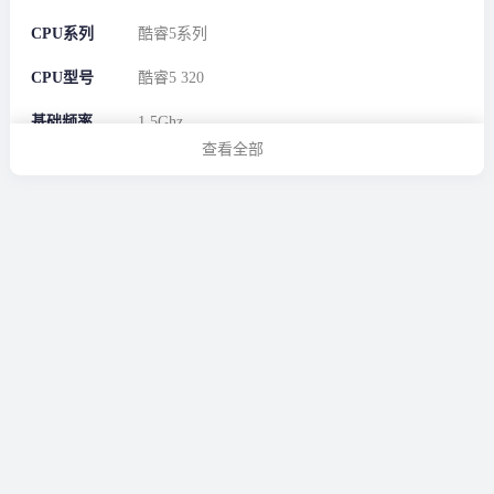
CPU系列
酷睿5系列
CPU型号
酷睿5 320
基础频率
1.5Ghz
查看全部
最大睿频
4.6Ghz
核心数
6
线程数
6
缓存
16MB
电源信息
适配器瓦数
48W
电池容量
52.5W