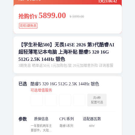
1天
23
:
06
:
42
5899
.00
抢购价¥
¥ 5999.00
花呗3期免息
【学生补贴500】无畏14SE 2026 第3代酷睿AI
超轻薄笔记本电脑 上海补贴 酷睿5 320 16G
512G 2.5K 144Hz 银色
3期免息 晒单返50元 1元加购包/鼠 29元加赠意外险 详询客服
已选
酷睿5 320 16G 512G 2.5K 144Hz 银色
可选增值服务
共4种
配置可选
参数
质保信息
CPU系列
适配器瓦数
一年整机两年主
酷睿5系列
48W
要部件，大陆地
区保修