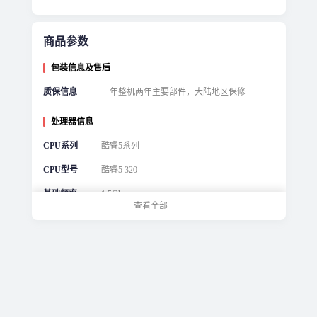
商品参数
包装信息及售后
质保信息
一年整机两年主要部件，大陆地区保修
处理器信息
CPU系列
酷睿5系列
CPU型号
酷睿5 320
基础频率
1.5Ghz
查看全部
最大睿频
4.6Ghz
核心数
6
线程数
6
缓存
16MB