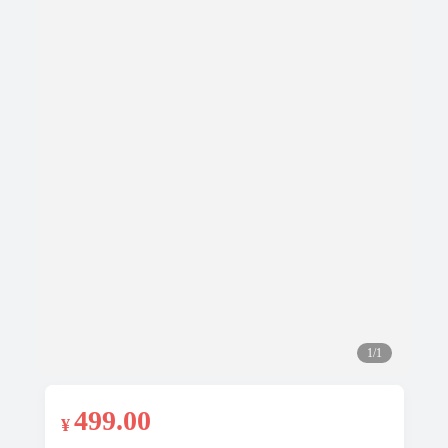
1/1
499
.00
¥