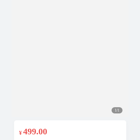
1/1
499
.00
¥