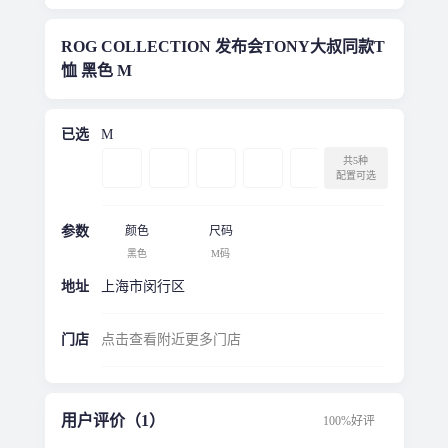
ROG COLLECTION 发布会TONY大叔同款T
恤 黑色 M
已选
M
共5种
配置可选
参数
颜色
尺码
黑色
M码
地址
上海市闵行区
门店
点击查看附近更多门店
用户评价（1）
100%好评