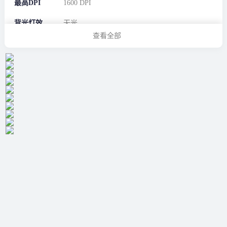
最高DPI
1600 DPI
背光灯效
无光
查看全部
可编程键数
无可编程数
鼠标尺寸
中手适用型（10.5-11.5 cm）
鼠标参数
加速度
无
线材类型
无线