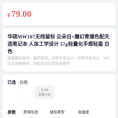
79
.00
¥
华硕MW107无线鼠标 云朵白+魔幻青撞色配天
选笔记本 人体工学设计 57g轻量化手感轻盈 白
色
侧面磨砂条纹，握持舒适，对称手型设计，对称手型设计，500
万次按键寿命，轻松应对日常高频使用
已选
白色
共1种
配置可选
参数
质保信息
鼠标类型
加速度