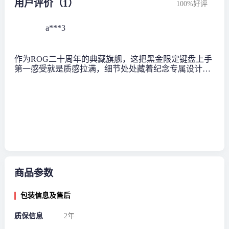
用户评价（1）
100%好评
a***3
作为ROG二十周年的典藏旗舰，这把黑金限定键盘上手
第一感受就是质感拉满，细节处处藏着纪念专属设计，
兼顾桌面颜值、游戏性能与长期码字舒适度，收藏与实
用双在线。
商品参数
包装信息及售后
质保信息
2年