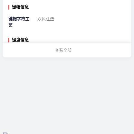
键帽信息
键帽字符工
双色注塑
艺
键盘信息
查看全部
连接方式
蓝牙，有线，无线
兼容系统
Windows，MacOS
背光效果
RGB
轴体类型
机械轴
同时连接设
3台
备
插拔类型
全键热插拔
轴体信息