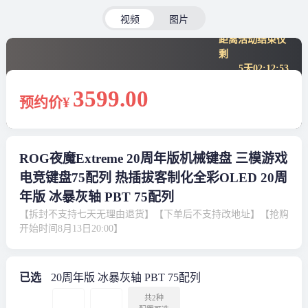
视频
图片
距离活动结束仅
剩
5天
02
:
12
:
52
3599
.00
预约价¥
ROG夜魔Extreme 20周年版机械键盘 三模游戏
电竞键盘75配列 热插拔客制化全彩OLED 20周
年版 冰暴灰轴 PBT 75配列
【拆封不支持七天无理由退货】【下单后不支持改地址】【抢购
开始时间8月13日20:00】
已选
20周年版 冰暴灰轴 PBT 75配列
共2种