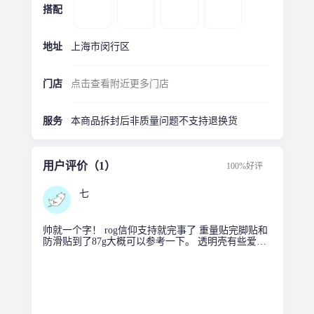
搭配
地址
上海市闵行区
门店
点击查看附近更多门店
服务
本商品拆封后非质量问题不支持退换货
用户评价（1）
100%好评
七
帅就一个字！ rog信仰支持就完事了 重量贴完脚贴和
防滑贴到了87g大概可以参考一下。 透明壳有些爱
脏。手汗重的自行斟酌