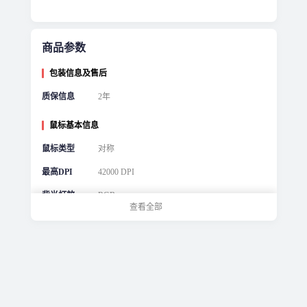
商品参数
包装信息及售后
质保信息
2年
鼠标基本信息
鼠标类型
对称
最高DPI
42000 DPI
背光灯效
RGB
查看全部
可编程键数
5-8个
鼠标尺寸
中手适用型（10.5-11.5 cm）
鼠标参数
加速度
30