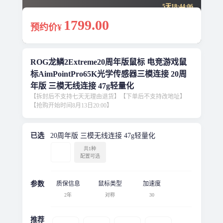
5天
18
:
44
:
06
1799
.00
预约价¥
ROG龙鳞2Extreme20周年版鼠标 电竞游戏鼠
标AimPointPro65K光学传感器三模连接 20周
年版 三模无线连接 47g轻量化
【拆封后不支持七天无理由退货】【下单后不支持改地址】
【抢购开始时间8月13日20:00】
已选
20周年版 三模无线连接 47g轻量化
共1种
配置可选
参数
质保信息
鼠标类型
加速度
2年
对称
30
推荐