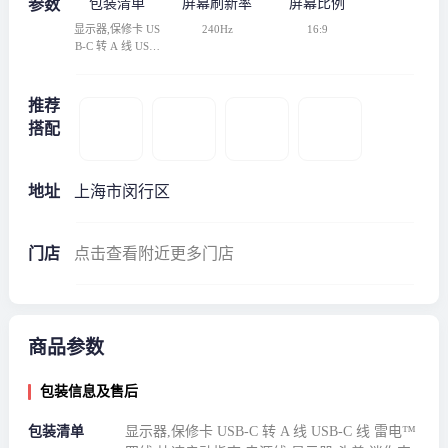
参数
包装清单
屏幕刷新率
屏幕比例
显示器,保修卡 US
240Hz
16:9
B-C 转 A 线 USB-
C 线 雷电™四线
快速启动指南 电
源线 显示器 头盖
推荐
迷你支架 L 形螺
搭配
丝刀 HDMI 超高
速线 缆 人体工学
支架 DisplayPort
2.1（DP80） 线
地址
上海市闵行区
缆 颜色预校准报
告 线夹
门店
点击查看附近更多门店
商品参数
包装信息及售后
包装清单
显示器,保修卡 USB-C 转 A 线 USB-C 线 雷电™