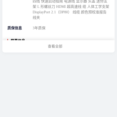
四线 快速启动指南 电源线 显示器 头盖 迷你支
架 L 形螺丝刀 HDMI 超高速线 缆 人体工学支架
DisplayPort 2.1（DP80） 线缆 颜色预校准报告
线夹
质保信息
3年质保
屏幕信息
查看全部
屏幕刷新率
240Hz
屏幕分辨率
3840*2160
显示器基本信息
屏幕比例
16:9
响应时间
0.1ms
产品系列
ProArt
屏幕尺寸
26-27英寸