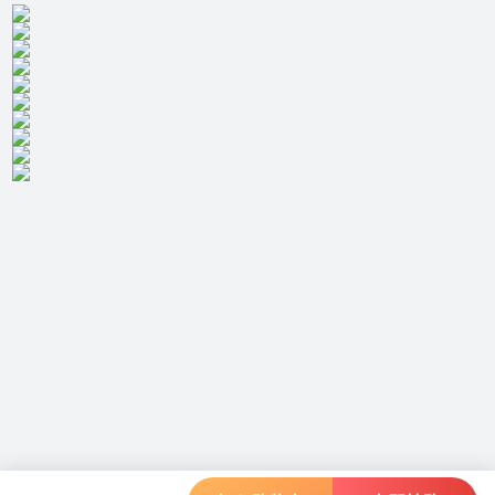
面板
OLED
HDR
HDR10