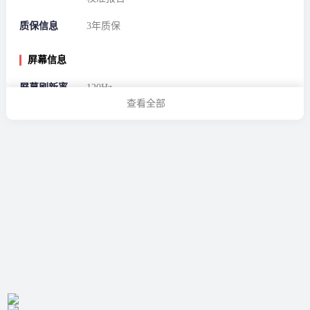
质保信息
3年质保
屏幕信息
屏幕刷新率
120Hz
查看全部
屏幕分辨率
2560*1440
显示器基本信息
屏幕比例
16:9
响应时间
5ms
产品系列
ProArt
屏幕尺寸
26-27英寸
面板
IPS