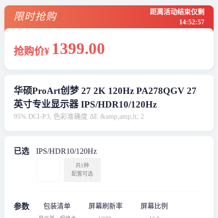
距离活动结束仅剩
限时抢购
14
:
52
:
57
1399
.00
抢购价¥
华硕ProArt创梦 27 2K 120Hz PA278QGV 27
英寸专业显示器 IPS/HDR10/120Hz
95% DCI-P3, 色彩准确度 ΔE &amp;amp;lt; 2
已选
IPS/HDR10/120Hz
共1种
配置可选
参数
包装清单
屏幕刷新率
屏幕比例