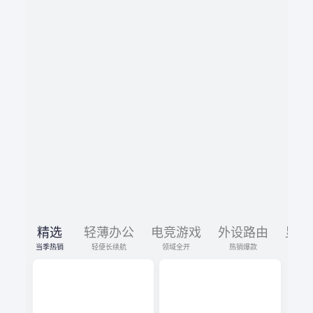
精选
轻薄办公
电竞游戏
外设路由
显示
当季热销
轻便长续航
领域全开
热销爆款
限时促