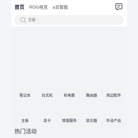
首页
ROG电竞
a豆智能
灵耀
笔记本
台式机
机电散
路由器
周边配件
主板
显卡
增值服务
显示器
外设产品
热门活动