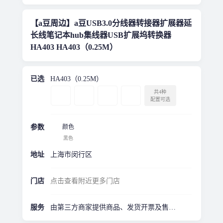
【a豆周边】a豆USB3.0分线器转接器扩展器延
长线笔记本hub集线器USB扩展坞转换器
HA403 HA403（0.25M）
已选
HA403（0.25M）
共4种
配置可选
参数
颜色
黑色
地址
上海市闵行区
门店
点击查看附近更多门店
服务
由第三方商家提供商品、发货开票及售后服务·1年质保*