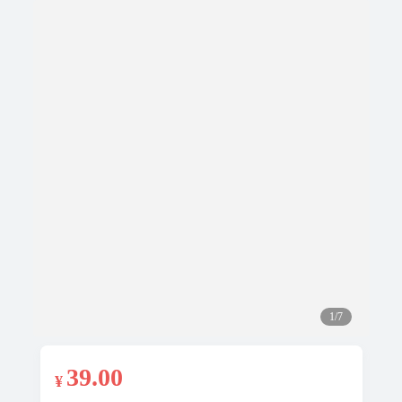
1/7
39
.00
¥