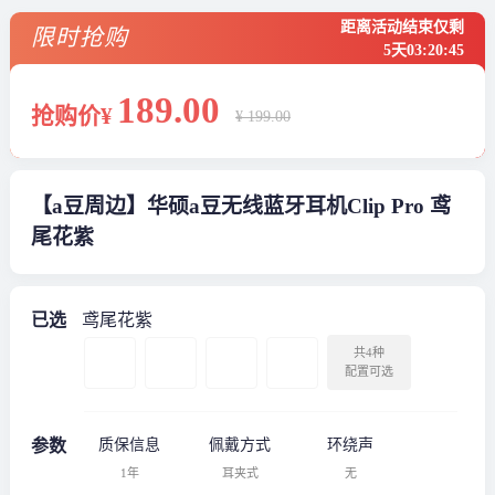
距离活动结束仅剩
限时抢购
5天
03
:
20
:
45
189
.00
抢购价¥
¥ 199.00
【a豆周边】华硕a豆无线蓝牙耳机Clip Pro 鸢
尾花紫
已选
鸢尾花紫
共4种
配置可选
参数
质保信息
佩戴方式
环绕声
1年
耳夹式
无