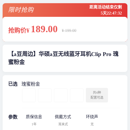
距离活动结束仅剩
限时抢购
5天
22
:
47
:
32
189
.00
抢购价¥
¥ 199.00
【a豆周边】华硕a豆无线蓝牙耳机Clip Pro 瑰
蜜粉金
已选
瑰蜜粉金
共4种
配置可选
参数
质保信息
佩戴方式
环绕声
1年
耳夹式
无