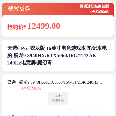
距离活动结束仅剩
限时抢购
4天
23
:
56
:
02
12499
.00
抢购价¥
天选6 Pro 锐龙版 16英寸电竞游戏本 笔记本电
脑 锐龙9 8940HX/RTX5060/16G/1T/2.5K
240Hz电竞屏/魔幻青
已选
锐龙9 8940HX/RTX5060/16G/1T/2.5K 240Hz电
竞屏/魔幻青
可选增值服务
共2种
配置可选