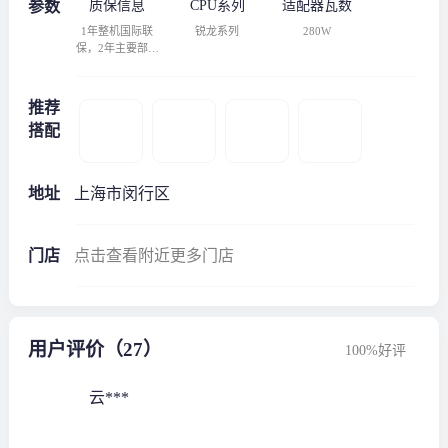
参数
质保信息
CPU系列
适配器瓦数
1年整机国际联
锐龙系列
280W
保，2年主要部件
当地保修
推荐
搭配
地址
上海市闵行区
门店
点击查看附近更多门店
用户评价（27）
100%好评
云***