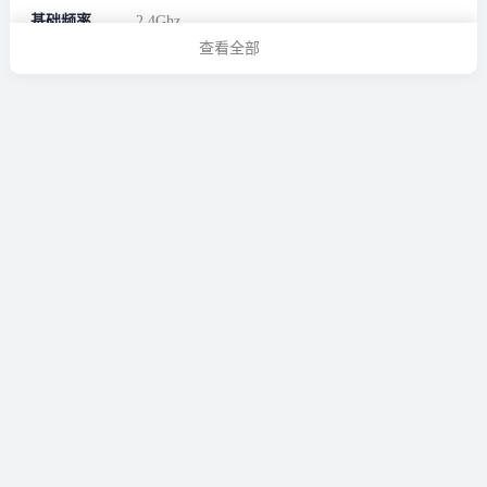
基础频率
2.4Ghz
查看全部
最大睿频
5.3Ghz
核心数
16
线程数
32
缓存
64MB
电源信息
适配器瓦数
280W
电池容量
90Wh
机器信息
机身材质
A面金属材质，B、C、D高强度复合材质
扬声器
2个高品质扬声器