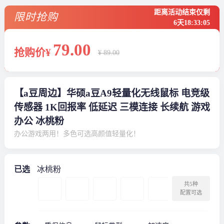
距离活动结束仅剩
限时抢购
6天
18
:
33
:
05
79
.00
抢购价¥
¥ 89.00
【a豆周边】华硕a豆A9轻量化无线鼠标 电竞级
传感器 1K回报率 低延迟 三模连接 长续航 游戏
办公 冰桃粉
办公游戏两用！多色可选高颜值轻量化！
已选
冰桃粉
共5种
配置可选