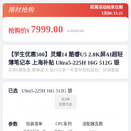
距离活动结束仅剩
限时抢购
1天
06
:
33
:
21
7999
.00
抢购价¥
¥ 8999.00
【学生优惠500】灵耀14 酷睿U5 2.8K屏AI超轻
薄笔记本 上海补贴 Ultra5-225H 16G 512G 银
花呗6期免息 晒单返50 加29元享一年意外险权益包！详询客服
已选
Ultra5-225H 16G 512G 银
共2种
配置可选
参数
包装清单
CPU系列
适配器瓦数