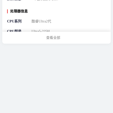
处理器信息
CPU系列
酷睿Ultra2代
CPU型号
Ultra5-225H
查看全部
基础频率
1.7Ghz
最大睿频
4.9Ghz
核心数
14
线程数
14
缓存
18MB
电源信息
适配器瓦数
65W