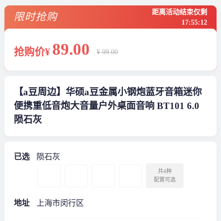
距离活动结束仅剩
限时抢购
17
:
55
:
12
89
.00
抢购价¥
¥ 99.00
【a豆周边】华硕a豆金属小钢炮蓝牙音箱迷你
便携重低音炮大音量户外桌面音响 BT101 6.0
陨石灰
已选
陨石灰
共4种
配置可选
地址
上海市闵行区