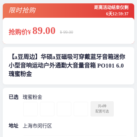
距离活动结束仅剩
限时抢购
6天
12
:
59
:
37
89
.00
抢购价¥
¥ 99.00
【a豆周边】华硕a豆磁吸可穿戴蓝牙音箱迷你
小型音响运动户外通勤大音量音箱 PO101 6.0
瑰蜜粉金
已选
瑰蜜粉金
共4种
配置可选
地址
上海市闵行区