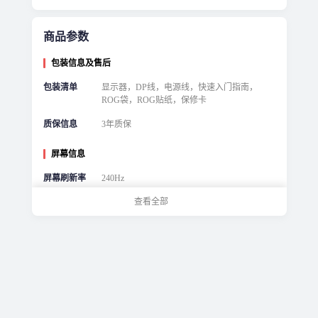
商品参数
包装信息及售后
包装清单
显示器，DP线，电源线，快速入门指南，
ROG袋，ROG贴纸，保修卡
质保信息
3年质保
屏幕信息
屏幕刷新率
240Hz
查看全部
屏幕分辨率
3840*2160
显示器基本信息
屏幕比例
16:9
响应时间
0.03ms
产品系列
ROG