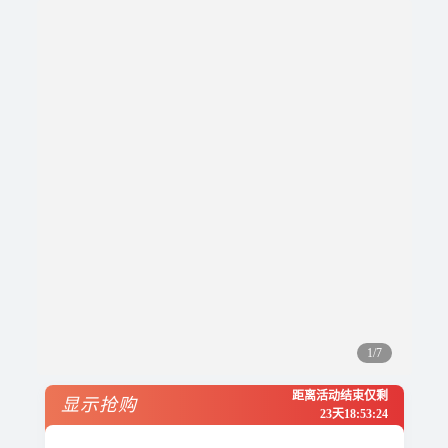
1/7
距离活动结束仅剩
显示抢购
23天
18
:
53
:
24