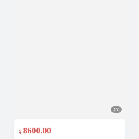
1/8
8600
.00
¥