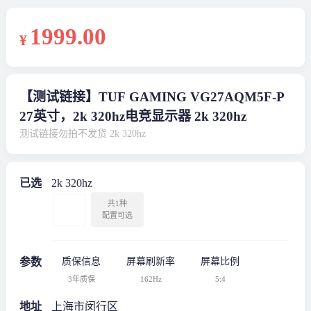
1999
.00
¥
【测试链接】TUF GAMING VG27AQM5F-P
27英寸，2k 320hz电竞显示器 2k 320hz
测试链接勿拍不发货 2k 320hz
已选
2k 320hz
共1种
配置可选
参数
质保信息
屏幕刷新率
屏幕比例
3年质保
162Hz
5:4
地址
上海市闵行区