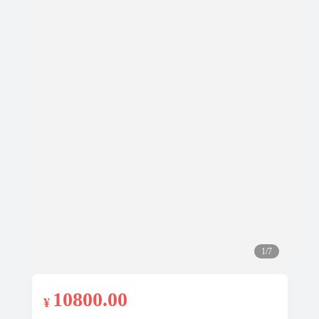
1/7
10800
.00
¥