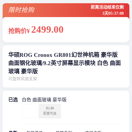
距离活动结束仅剩
限时抢购
3天
05
:
37
:
08
2499
.00
抢购价¥
华硕ROG Cronox GR801幻世神机箱 豪华版
曲面钢化玻璃/9.2英寸屏幕显示模块 白色 曲面
玻璃 豪华版
可旋转风扇支架
已选
白色 曲面玻璃 豪华版
共1种
配置可选