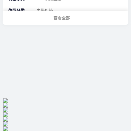
体型分类
中塔机箱
查看全部
机箱重量
&gt;16kg
机箱规格参数
支持主板
E-ATX（加强型），ATX（标准型），M-
ATX（紧凑型），MINI-ITX（迷你型）
支持水冷
360冷排，280冷排，240冷排，120冷排
是否支持背
支持背插
插
RGB光效
支持RGB光控
CPU限高
180mm
最大显卡长
400mm
度