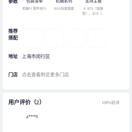
参数
包装清单
机箱系列
支持主板
机箱*1 配件包*1
ROG玩家国度
E-ATX（加强
型），ATX（标
准型），M-ATX
（紧凑型），MI
NI-ITX（迷你
推荐
型）
搭配
地址
上海市闵行区
门店
点击查看附近更多门店
用户评价（2）
100%好评
a***9