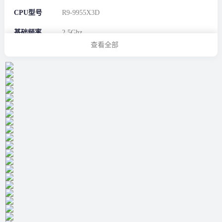
CPU型号
R9-9955X3D
基础频率
2.5Ghz
查看全部
最大睿频
5.4Ghz
核心数
16
线程数
32
缓存
144MB
电源信息
电池容量
90Wh
机器信息
机身尺寸
354 x 264 x 30mm
(约)