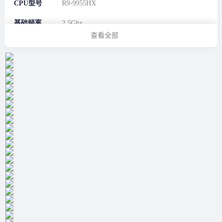
CPU型号
R9-9955HX
基础频率
2.5Ghz
查看全部
最大睿频
5.4Ghz
核心数
16
线程数
32
缓存
80MB
电源信息
适配器瓦数
280W
电池容量
90Wh
机器信息
机身尺寸
约399 x 295 x 30.8mm
(约)