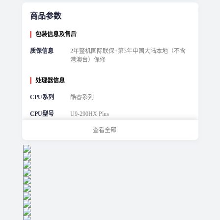
商品参数
包装信息及售后
质保信息
2年整机国际联保+第3年中国大陆本地（不含
港澳台）保修
处理器信息
CPU系列
酷睿系列
CPU型号
U9-290HX Plus
查看全部
基础频率
2.7Ghz
最大睿频
5.5Ghz
核心数
24
线程数
24
缓存
36MB
电源信息