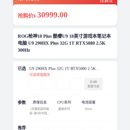
23
:
49
:
51
30999
.00
抢购价¥
ROG枪神10 Plus 酷睿U9 18英寸游戏本笔记本
电脑 U9 290HX Plus 32G 1T RTX5080 2.5K
300Hz
已选
U9 290HX Plus 32G 1T RTX5080 2.5K
300Hz
可选增值服务
共4种
配置可选
参数
质保信息
CPU系列
电池容量
2年整机国际联
酷睿系列
90Wh
保+第3年中国大
陆本地（不含港
澳台）保修
推荐