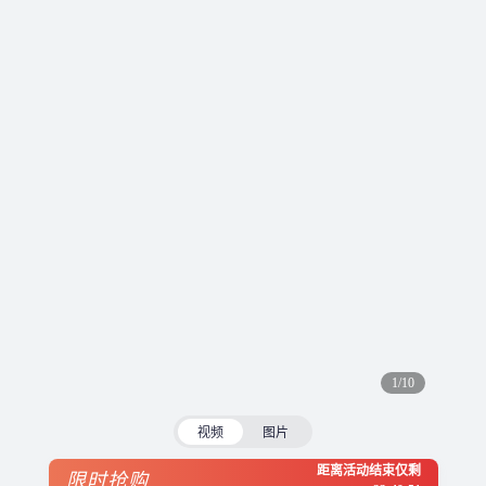
1/10
视频
图片
距离活动结束仅剩
限时抢购