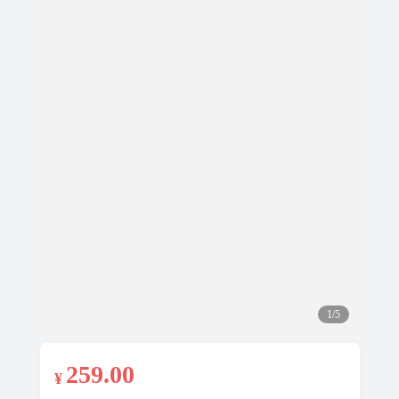
1/5
259
.00
¥