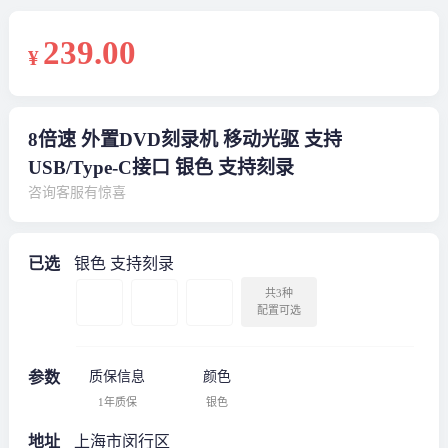
239
.00
¥
8倍速 外置DVD刻录机 移动光驱 支持
USB/Type-C接口 银色 支持刻录
咨询客服有惊喜
已选
银色 支持刻录
共3种
配置可选
参数
质保信息
颜色
1年质保
银色
地址
上海市闵行区