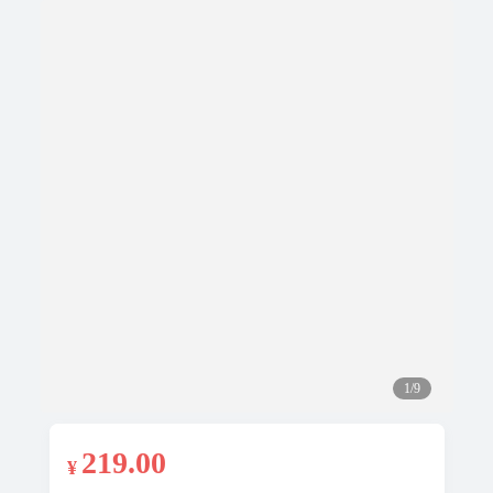
1/9
219
.00
¥