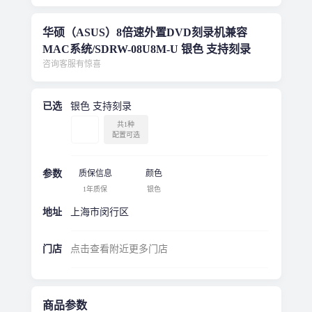
华硕（ASUS）8倍速外置DVD刻录机兼容
MAC系统/SDRW-08U8M-U 银色 支持刻录
咨询客服有惊喜
已选
银色 支持刻录
共1种
配置可选
参数
质保信息
颜色
1年质保
银色
地址
上海市闵行区
门店
点击查看附近更多门店
商品参数