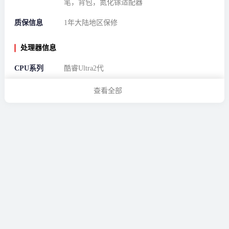
笔，背包，氮化镓适配器
质保信息
1年大陆地区保修
处理器信息
CPU系列
酷睿Ultra2代
CPU型号
Ultra9-285H
查看全部
基础频率
2.9Ghz
最大睿频
5.4Ghz
核心数
16
线程数
16
缓存
24MB
电源信息