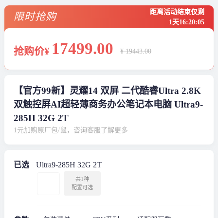
距离活动结束仅剩
限时抢购
1天
16
:
20
:
05
17499
.00
抢购价¥
¥ 19443.00
【官方99新】灵耀14 双屏 二代酷睿Ultra 2.8K
双触控屏AI超轻薄商务办公笔记本电脑 Ultra9-
285H 32G 2T
1元加购原厂包/鼠，咨询客服了解更多
已选
Ultra9-285H 32G 2T
共1种
配置可选