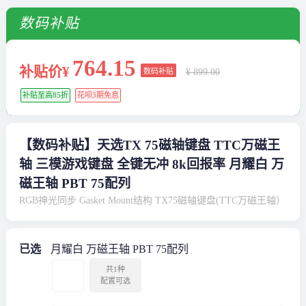
数码补贴
764
.15
补贴价¥
数码补贴
¥ 899.00
补贴至高85折
花呗3期免息
【数码补贴】天选TX 75磁轴键盘 TTC万磁王
轴 三模游戏键盘 全键无冲 8k回报率 月耀白 万
磁王轴 PBT 75配列
RGB神光同步 Gasket Mount结构 TX75磁轴键盘(TTC万磁王轴）
已选
月耀白 万磁王轴 PBT 75配列
共1种
配置可选