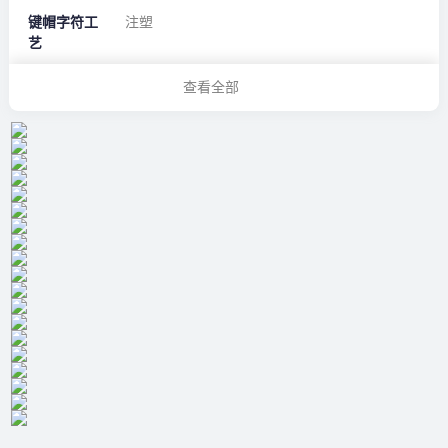
键帽字符工
注塑
艺
查看全部
键盘信息
连接方式
蓝牙，有线，无线
兼容系统
Windows，MacOS
轴体类型
磁轴
插拔类型
全键热插拔
轴体信息
轴体名称
磁轴