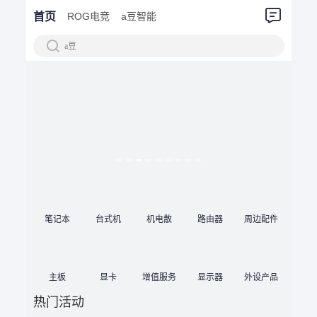
首页
ROG电竞
a豆智能
a豆
笔记本
台式机
机电散
路由器
周边配件
主板
显卡
增值服务
显示器
外设产品
热门活动