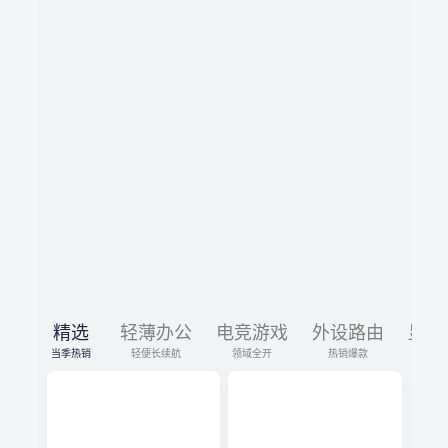
精选
轻薄办公
电竞游戏
外设路由
显示
当季热销
轻便长续航
领域全开
热销爆款
限时促