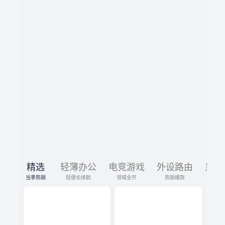
精选
轻薄办公
电竞游戏
外设路由
显示
当季热销
轻便长续航
领域全开
热销爆款
限时促