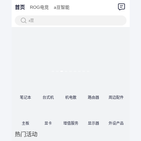
首页
ROG电竞
a豆智能
a豆
笔记本
台式机
机电散
路由器
周边配件
主板
显卡
增值服务
显示器
外设产品
热门活动