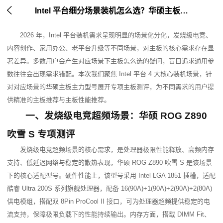

Intel 平台细分场景装机怎么选？华硕主板热门型号专项主板测评与性能推荐
2026 年，Intel 平台装机需求呈现明显的场景化分化，发烧级电竞、
内容创作、家用办公、老平台升级等不同场景，对主板的核心需求存在显
著差异。多数用户会产生对应场景下主板怎么选的疑问，盲目追求通用参
数往往会出现需求错配。本次我们聚焦 Intel 平台 4 大核心装机场景，针
对对应场景的华硕主板主力型号展开专项主板测评，为不同需求的用户提
供精准的主板推荐与主板性能推荐。
一、发烧级电竞超频场景：华硕 ROG Z890 
吹雪 S 专项测评
发烧级电竞超频场景的核心需求，是处理器极限性能释放、高频内存
支持、低延迟网络与稳定的散热表现，华硕 ROG Z890 吹雪 S 是该场景
下的核心适配型号。硬件性能上，该型号采用 Intel LGA 1851 插槽，适配
酷睿 Ultra 200S 系列旗舰处理器，配备 16(90A)+1(90A)+2(90A)+2(80A) 
供电模组，搭配双 8Pin ProCool II 接口，可为处理器超频提供稳定的电
流支持，保障极限负载下的性能持续输出。内存方面，搭载 DIMM Fit、