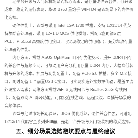
老平台升级与入门装机场景的核心需求，是存量硬件兼容性、低升级
成本、稳定的运行表现，华硕 B760 重炮手 WIFI D4 是该场景下的高性价
比选择。
硬件性能上，该型号采用 Intel LGA 1700 插槽，支持 12/13/14 代英
特尔酷睿处理器，采用 12+1 DrMOS 供电模组，搭配 2盎司铜6 层 
PCB、ProCool 高强度供电接口，可实现稳定的供电输出，充分释放存量
处理器的性能。
内存方面，搭载 ASUS OptiMem II 内存优化技术，提升 DDR4 内存
的兼容性与超频空间，可帮助用户充分利用存量 DDR4 内存，大幅降低装
机与升级的成本。扩展与功能配置上，配备 PCIe 5.0 插槽、多个 M.2 接
口，同时配备 1 个前置USB-C接口，可实现疾速外接数据传输，覆盖主流
外设接入需求；网络方面搭载WiFi 6 无线网卡与 Realtek 2.5G 有线网
卡，配备双向 AI 降噪功能，可优化在线游戏、远程会议、直播等场景的
音频体验。
该型号经过市场长期验证，BIOS 优化成熟，硬件兼容性强，可适配 
12/13/14 代酷睿全系列处理器，是老平台升级与入门级装机的稳妥选择。
五、细分场景选购避坑要点与最终建议