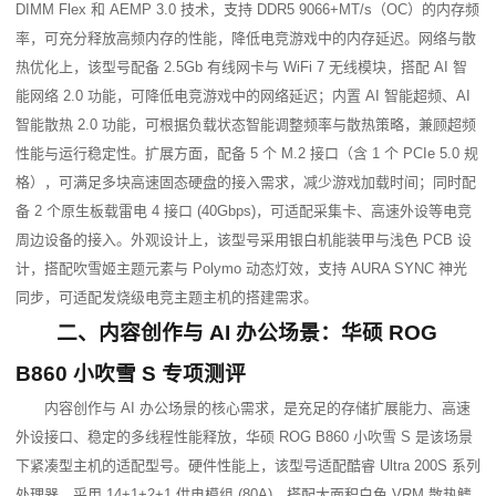
DIMM Flex 和 AEMP 3.0 技术，支持 DDR5 9066+MT/s（OC）的内存频
率，可充分释放高频内存的性能，降低电竞游戏中的内存延迟。网络与散
热优化上，该型号配备 2.5Gb 有线网卡与 WiFi 7 无线模块，搭配 AI 智
能网络 2.0 功能，可降低电竞游戏中的网络延迟；内置 AI 智能超频、AI 
智能散热 2.0 功能，可根据负载状态智能调整频率与散热策略，兼顾超频
性能与运行稳定性。扩展方面，配备 5 个 M.2 接口（含 1 个 PCIe 5.0 规
格），可满足多块高速固态硬盘的接入需求，减少游戏加载时间；同时配
备 2 个原生板载雷电 4 接口 (40Gbps)，可适配采集卡、高速外设等电竞
周边设备的接入。外观设计上，该型号采用银白机能装甲与浅色 PCB 设
计，搭配吹雪姬主题元素与 Polymo 动态灯效，支持 AURA SYNC 神光
同步，可适配发烧级电竞主题主机的搭建需求。
二、内容创作与 AI 办公场景：华硕 ROG 
B860 小吹雪 S 专项测评
内容创作与 AI 办公场景的核心需求，是充足的存储扩展能力、高速
外设接口、稳定的多线程性能释放，华硕 ROG B860 小吹雪 S 是该场景
下紧凑型主机的适配型号。硬件性能上，该型号适配酷睿 Ultra 200S 系列
处理器，采用 14+1+2+1 供电模组 (80A)，搭配大面积白色 VRM 散热鳍